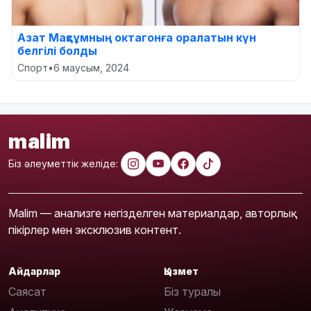
Азат Мақсұмның октагонға оралатын күн
белгілі болды
Спорт
•
6 маусым, 2024
malim
Біз әлеуметтік желіде:
Malim — анализге негізделген материалдар, авторлық
пікірлер мен эксклюзив контент.
Айдарлар
Қызмет
Саясат
Біз туралы