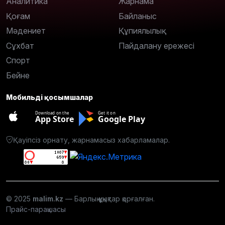
Аналитика
Жарнама
Қоғам
Байланыс
Мәдениет
Құпиялылық
Сұхбат
Пайдалану ережесі
Спорт
Бейне
Мобильді қосымшалар
Download on the
Get it on
App Store
Google Play
Қауіпсіз орнату, жарнамасыз хабарламалар.
© 2025
malim.kz
— Барлық құқықтар қорғалған.
Прайс-парақшасы