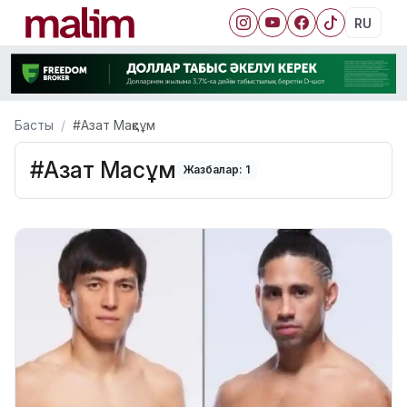
RU
Басты
#Азат Мақсұм
#Азат Мақсұм
Жазбалар: 1