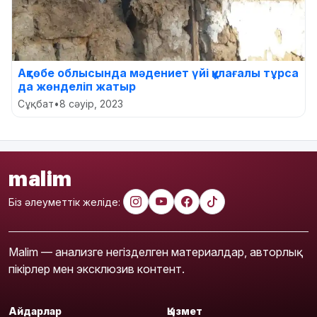
Ақтөбе облысында мәдениет үйі құлағалы тұрса
да жөнделіп жатыр
Сұқбат
•
8 сәуір, 2023
malim
Біз әлеуметтік желіде:
Malim — анализге негізделген материалдар, авторлық
пікірлер мен эксклюзив контент.
Айдарлар
Қызмет