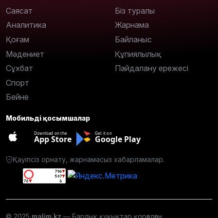
Саясат
Біз туралы
Аналитика
Жарнама
Қоғам
Байланыс
Мәдениет
Құпиялылық
Сұхбат
Пайдалану ережесі
Спорт
Бейне
Мобильді қосымшалар
Download on the
Get it on
App Store
Google Play
Қауіпсіз орнату, жарнамасыз хабарламалар.
© 2025
malim.kz
— Барлық құқықтар қорғалған.