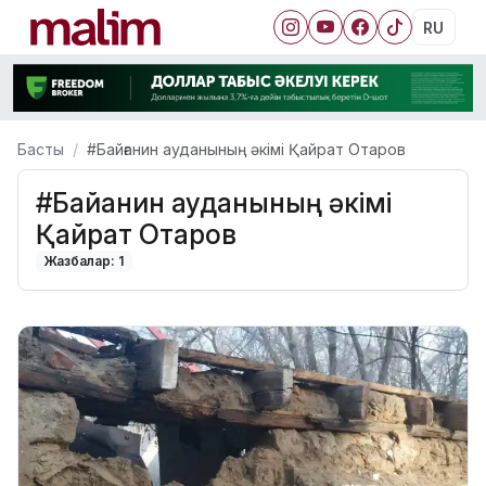
RU
Басты
#Байғанин ауданының әкімі Қайрат Отаров
#Байғанин ауданының әкімі
Қайрат Отаров
Жазбалар: 1