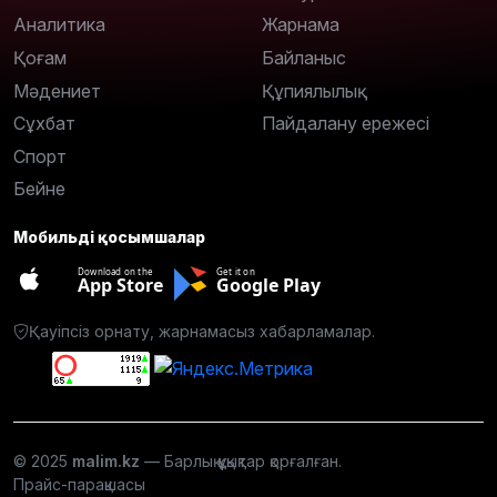
Аналитика
Жарнама
Қоғам
Байланыс
Мәдениет
Құпиялылық
Сұхбат
Пайдалану ережесі
Спорт
Бейне
Мобильді қосымшалар
Download on the
Get it on
App Store
Google Play
Қауіпсіз орнату, жарнамасыз хабарламалар.
© 2025
malim.kz
— Барлық құқықтар қорғалған.
Прайс-парақшасы