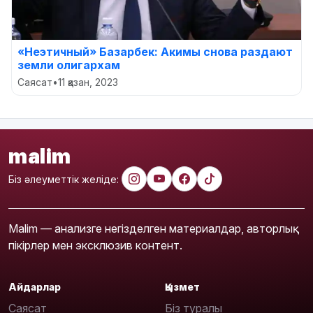
«Неэтичный» Базарбек: Акимы снова раздают
земли олигархам
Саясат
•
11 қазан, 2023
malim
Біз әлеуметтік желіде:
Malim — анализге негізделген материалдар, авторлық
пікірлер мен эксклюзив контент.
Айдарлар
Қызмет
Саясат
Біз туралы