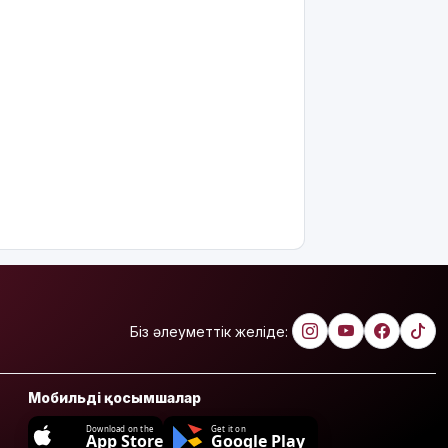
Біз әлеуметтік желіде:
Мобильді қосымшалар
Download on the
Get it on
App Store
Google Play