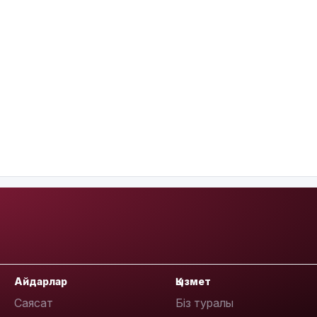
Айдарлар
Қызмет
Саясат
Біз туралы