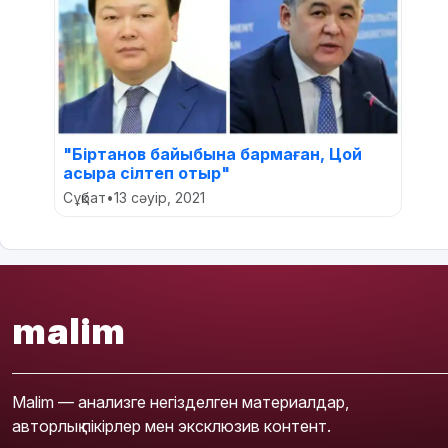
"Біртанов байыбына бармаған, Цой
асыра сілтеп отыр"
Сұқбат
•
13 сәуір, 2021
malim
Malim — анализге негізделген материалдар,
авторлық пікірлер мен эксклюзив контент.