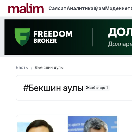
Саясат
Аналитика
Қоғам
Мәдениет
Басты
#Бекшин қаулы
#Бекшин қаулы
Жазбалар: 1