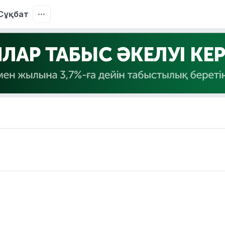
Сұқбат