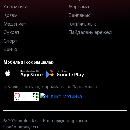
Аналитика
Жарнама
Қоғам
Байланыс
Мәдениет
Құпиялылық
Сұхбат
Пайдалану ережесі
Спорт
Бейне
Мобильді қосымшалар
Download on the
Get it on
App Store
Google Play
Қауіпсіз орнату, жарнамасыз хабарламалар.
© 2025
malim.kz
— Барлық құқықтар қорғалған.
Прайс-парақшасы