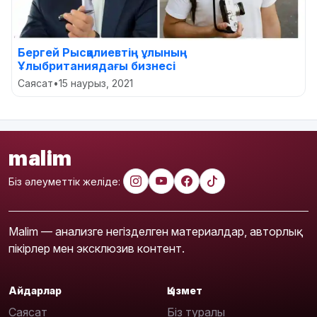
Бергей Рысқалиевтің ұлының
Ұлыбританиядағы бизнесі
Саясат
•
15 наурыз, 2021
malim
Біз әлеуметтік желіде:
Malim — анализге негізделген материалдар, авторлық
пікірлер мен эксклюзив контент.
Айдарлар
Қызмет
Саясат
Біз туралы