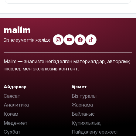
malim
Біз әлеуметтік желіде:
Malim — анализге негізделген материалдар, авторлық
пікірлер мен эксклюзив контент.
Айдарлар
Қызмет
Саясат
Біз туралы
Аналитика
Жарнама
Қоғам
Байланыс
Мәдениет
Құпиялылық
Сұхбат
Пайдалану ережесі