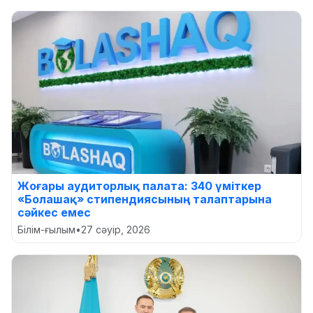
Жоғары аудиторлық палата: 340 үміткер
«Болашақ» стипендиясының талаптарына
сәйкес емес
Білім-ғылым
•
27 сәуір, 2026