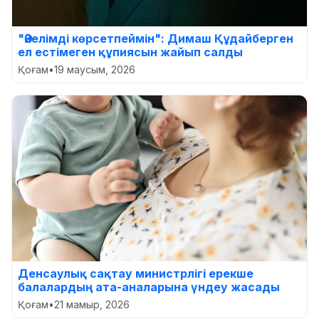
"Әйелімді көрсетпеймін": Димаш Құдайберген
ел естімеген құпиясын жайып салды
Қоғам
•
19 маусым, 2026
Денсаулық сақтау министрлігі ерекше
балалардың ата-аналарына үндеу жасады
Қоғам
•
21 мамыр, 2026