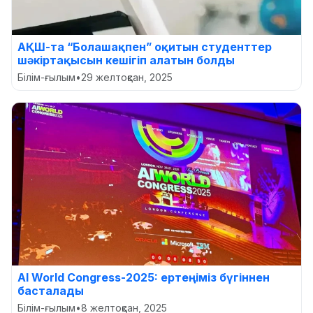
АҚШ-та “Болашақпен” оқитын студенттер
шәкіртақысын кешігіп алатын болды
Білім-ғылым
•
29 желтоқсан, 2025
AI World Congress-2025: ертеңіміз бүгіннен
басталады
Білім-ғылым
•
8 желтоқсан, 2025