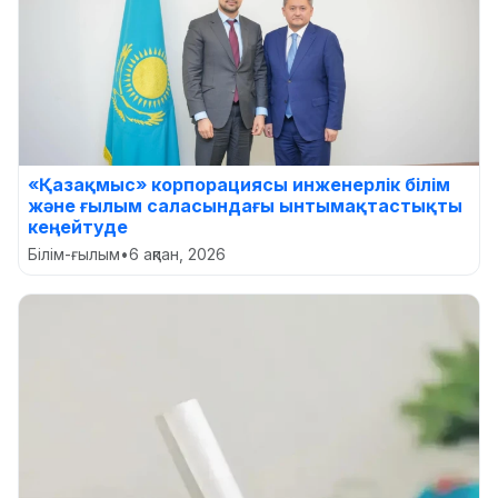
«Қазақмыс» корпорациясы инженерлік білім
және ғылым саласындағы ынтымақтастықты
кеңейтуде
Білім-ғылым
•
6 ақпан, 2026