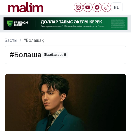
RU
Басты
#Болашақ
#Болашақ
Жазбалар: 6