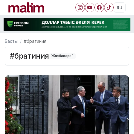
RU
Басты
#братиния
#братиния
Жазбалар: 1