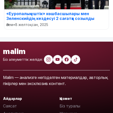
«Еуропалық үштік» көшбасшылары мен
Зеленскийдің кездесуі 2 сағатқа созылды
Әлем
•
8 желтоқсан, 2025
malim
Біз әлеуметтік желіде:
Malim — анализге негізделген материалдар, авторлық
пікірлер мен эксклюзив контент.
Айдарлар
Қызмет
Саясат
Біз туралы