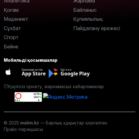
Аналитика
Жарнама
Қоғам
Байланыс
Мәдениет
Құпиялылық
Сұхбат
Пайдалану ережесі
Спорт
Бейне
Мобильді қосымшалар
Download on the
Get it on
App Store
Google Play
Қауіпсіз орнату, жарнамасыз хабарламалар.
© 2025
malim.kz
— Барлық құқықтар қорғалған.
Прайс-парақшасы