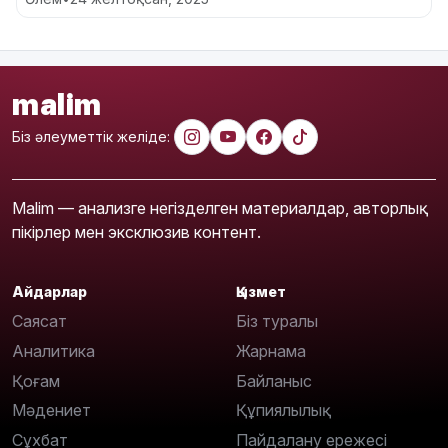
malim
Біз әлеуметтік желіде:
Malim — анализге негізделген материалдар, авторлық
пікірлер мен эксклюзив контент.
Айдарлар
Қызмет
Саясат
Біз туралы
Аналитика
Жарнама
Қоғам
Байланыс
Мәдениет
Құпиялылық
Сұхбат
Пайдалану ережесі