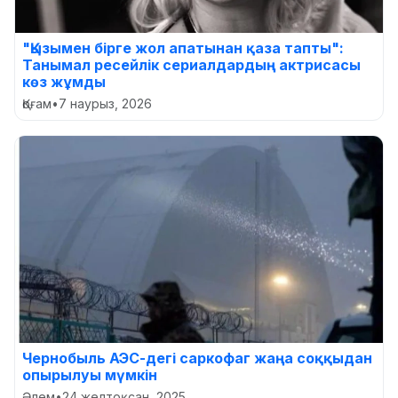
"Қызымен бірге жол апатынан қаза тапты":
Танымал ресейлік сериалдардың актрисасы
көз жұмды
Қоғам
•
7 наурыз, 2026
Чернобыль АЭС-дегі саркофаг жаңа соққыдан
опырылуы мүмкін
Әлем
•
24 желтоқсан, 2025