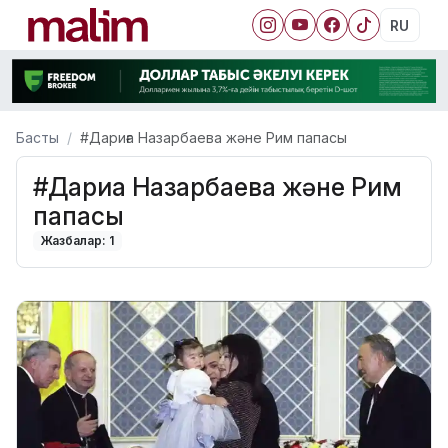
RU
Басты
#Дариға Назарбаева және Рим папасы
#Дариға Назарбаева және Рим
папасы
Жазбалар: 1