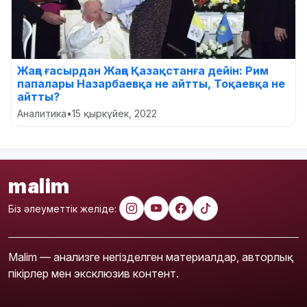
Жаңа ғасырдан Жаңа Қазақстанға дейін: Рим
папалары Назарбаевқа не айтты, Тоқаевқа не
айтты?
Аналитика
•
15 қыркүйек, 2022
malim
Біз әлеуметтік желіде:
Malim — анализге негізделген материалдар, авторлық
пікірлер мен эксклюзив контент.