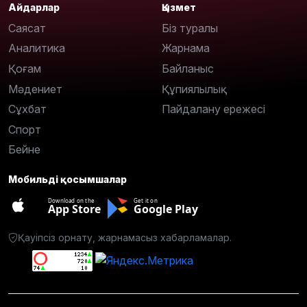
Айдарлар
Қызмет
Саясат
Біз туралы
Аналитика
Жарнама
Қоғам
Байланыс
Мәдениет
Құпиялылық
Сұхбат
Пайдалану ережесі
Спорт
Бейне
Мобильді қосымшалар
Download on the
Get it on
App Store
Google Play
Қауіпсіз орнату, жарнамасыз хабарламалар.