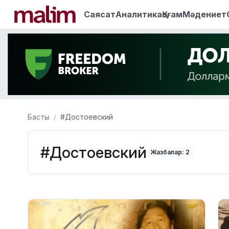
Саясат
Аналитика
Қоғам
Мәдениет
Басты
#Достоевский
#Достоевский
Жазбалар: 2