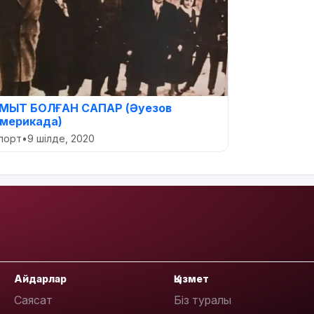
МЫТ БОЛҒАН САПАР (Әуезов
мерикада)
порт
•
9 шілде, 2020
Айдарлар
Қызмет
Саясат
Біз туралы