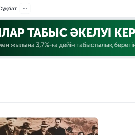
Сұқбат