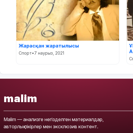
Жарасқан жаратылысы
Ұ
А
Спорт
•
7 наурыз, 2021
С
malim
Malim — анализге негізделген материалдар,
авторлық пікірлер мен эксклюзив контент.