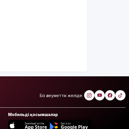
Біз әлеуметтік желіде:
Мобильді қосымшалар
Download on the
Get it on
App Store
Google Play