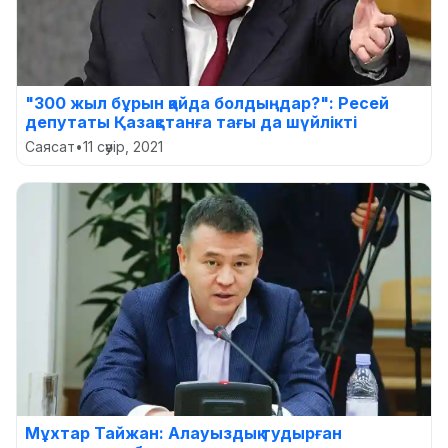
"300 жыл бұрын қайда болдыңдар?": Ресей
депутаты Қазақстанға тағы да шүйлікті
Саясат
•
11 сәуір, 2021
Мұхтар Тайжан: Алауыздық тудырған