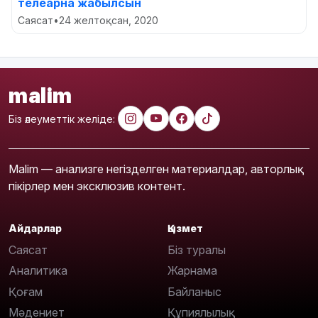
телеарна жабылсын
Саясат
•
24 желтоқсан, 2020
malim
Біз әлеуметтік желіде:
Malim — анализге негізделген материалдар, авторлық
пікірлер мен эксклюзив контент.
Айдарлар
Қызмет
Саясат
Біз туралы
Аналитика
Жарнама
Қоғам
Байланыс
Мәдениет
Құпиялылық