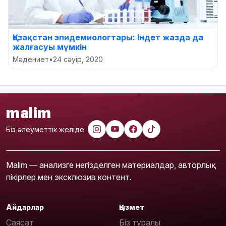
Қазақстан эпидемиологтары: Індет жазда да
жалғасуы мүмкін
Мәдениет
•
24 сәуір, 2020
malim
Біз әлеуметтік желіде:
Malim — анализге негізделген материалдар, авторлық
пікірлер мен эксклюзив контент.
Айдарлар
Қызмет
Саясат
Біз туралы