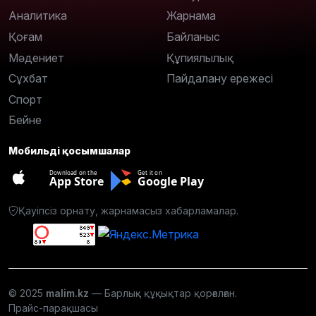
Аналитика
Жарнама
Қоғам
Байланыс
Мәдениет
Құпиялылық
Сұхбат
Пайдалану ережесі
Спорт
Бейне
Мобильді қосымшалар
Download on the
Get it on
App Store
Google Play
Қауіпсіз орнату, жарнамасыз хабарламалар.
© 2025
malim.kz
— Барлық құқықтар қорғалған.
Прайс-парақшасы