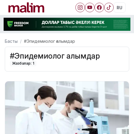
RU
Басты
#Эпидемиолог ғалымдар
#Эпидемиолог ғалымдар
Жазбалар: 1