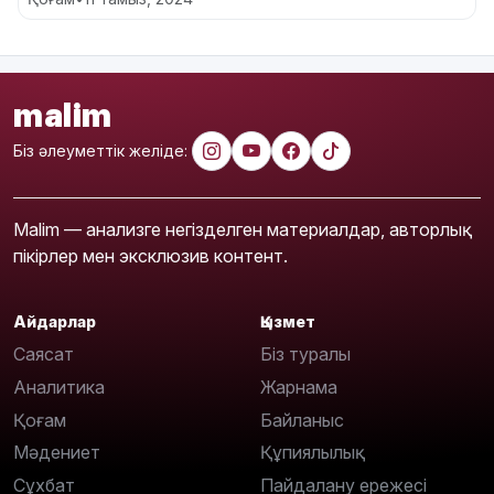
malim
Біз әлеуметтік желіде:
Malim — анализге негізделген материалдар, авторлық
пікірлер мен эксклюзив контент.
Айдарлар
Қызмет
Саясат
Біз туралы
Аналитика
Жарнама
Қоғам
Байланыс
Мәдениет
Құпиялылық
Сұхбат
Пайдалану ережесі