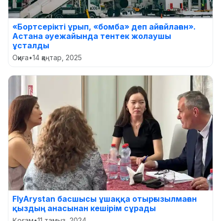
«Бортсерікті ұрып, «бомба» деп айғайлаған».
Астана әуежайында тентек жолаушы
ұсталды
Оқиға
•
14 қаңтар, 2025
FlyArystan басшысы ұшаққа отырғызылмаған
қыздың анасынан кешірім сұрады
Қоғам
•
11 тамыз, 2024