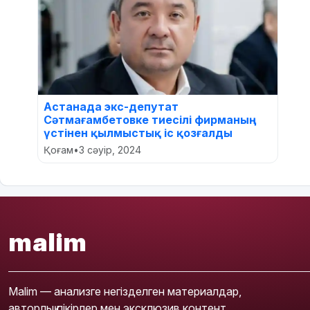
Астанада экс-депутат
Сәтмағамбетовке тиесілі фирманың
үстінен қылмыстық іс қозғалды
Қоғам
•
3 сәуір, 2024
malim
Malim — анализге негізделген материалдар,
авторлық пікірлер мен эксклюзив контент.