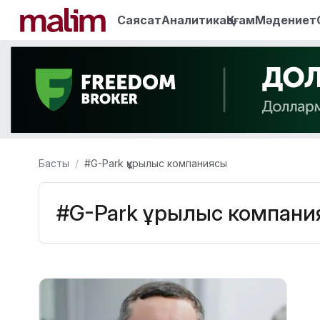
Саясат
Аналитика
Қоғам
Мәдениет
Басты
#G-Park құрылыс компаниясы
#G-Park құрылыс компани