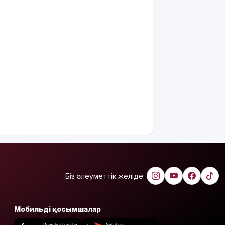
Біз әлеуметтік желіде:
Мобильді қосымшалар
Download on the
Get it on