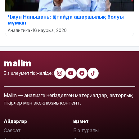
Чжун Наньшань: Қытайда ашаршылық болуы
мүмкін
Аналитика
•
16 наурыз, 2020
malim
Біз әлеуметтік желіде:
Malim — анализге негізделген материалдар, авторлық
пікірлер мен эксклюзив контент.
Айдарлар
Қызмет
Саясат
Біз туралы