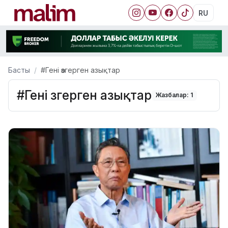
RU
Басты
#Гені өзгерген азықтар
#Гені өзгерген азықтар
Жазбалар: 1