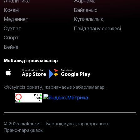
Аналитика
Жарнама
Қоғам
Байланыс
Мәдениет
Құпиялылық
Сұхбат
Пайдалану ережесі
Спорт
Бейне
Мобильді қосымшалар
Download on the
Get it on
App Store
Google Play
Қауіпсіз орнату, жарнамасыз хабарламалар.
© 2025
malim.kz
— Барлық құқықтар қорғалған.
Прайс-парақшасы