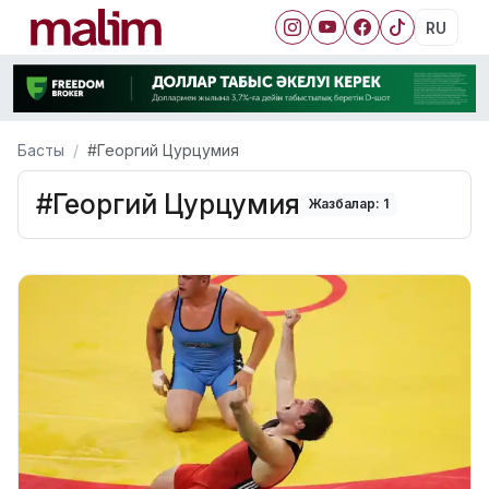
RU
Басты
#Георгий Цурцумия
#Георгий Цурцумия
Жазбалар: 1