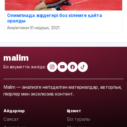
Олимпиада жүлдегері боз кілемге қайта
оралды
Аналитика
•
31 наурыз, 2021
malim
Біз әлеуметтік желіде:
Malim — анализге негізделген материалдар, авторлық
пікірлер мен эксклюзив контент.
Айдарлар
Қызмет
Саясат
Біз туралы