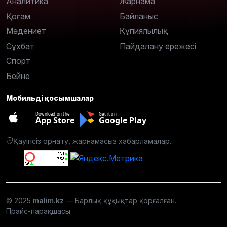
Аналитика
Жарнама
Қоғам
Байланыс
Мәдениет
Құпиялылық
Сұхбат
Пайдалану ережесі
Спорт
Бейне
Мобильді қосымшалар
Download on the
Get it on
App Store
Google Play
Қауіпсіз орнату, жарнамасыз хабарламалар.
© 2025
malim.kz
— Барлық құқықтар қорғалған.
Прайс-парақшасы