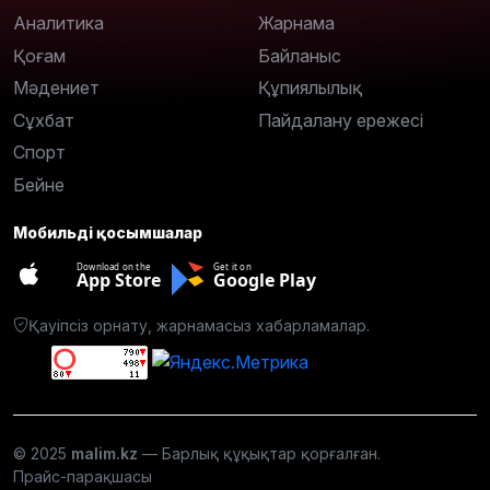
Аналитика
Жарнама
Қоғам
Байланыс
Мәдениет
Құпиялылық
Сұхбат
Пайдалану ережесі
Спорт
Бейне
Мобильді қосымшалар
Download on the
Get it on
App Store
Google Play
Қауіпсіз орнату, жарнамасыз хабарламалар.
© 2025
malim.kz
— Барлық құқықтар қорғалған.
Прайс-парақшасы