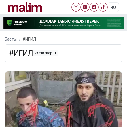
RU
Басты
#ИГИЛ
#ИГИЛ
Жазбалар: 1