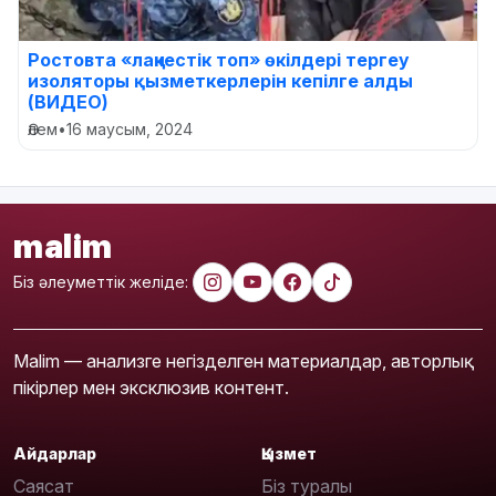
Ростовта «лаңкестік топ» өкілдері тергеу
изоляторы қызметкерлерін кепілге алды
(ВИДЕО)
Әлем
•
16 маусым, 2024
malim
Біз әлеуметтік желіде:
Malim — анализге негізделген материалдар, авторлық
пікірлер мен эксклюзив контент.
Айдарлар
Қызмет
Саясат
Біз туралы