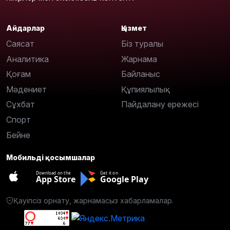
Айдарлар
Қызмет
Саясат
Біз туралы
Аналитика
Жарнама
Қоғам
Байланыс
Мәдениет
Құпиялылық
Сұхбат
Пайдалану ережесі
Спорт
Бейне
Мобильді қосымшалар
Download on the
Get it on
App Store
Google Play
Қауіпсіз орнату, жарнамасыз хабарламалар.