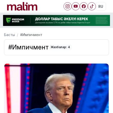
RU
Басты
#Импичмент
#Импичмент
Жазбалар: 4