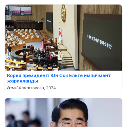
Корея президенті Юн Сок Ёльге импичмент
жарияланды
Әлем
•
14 желтоқсан, 2024