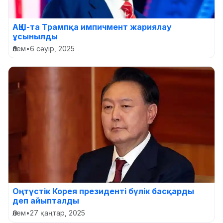
АҚШ-та Трампқа импичмент жариялау
ұсынылды
Әлем
•
6 сәуір, 2025
Оңтүстік Корея президенті бүлік басқарды
деп айыпталды
Әлем
•
27 қаңтар, 2025