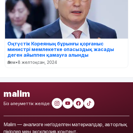
Оңтүстік Кореяның бұрынғы қорғаныс
министрі мемлекетке опасыздық жасады
деген айыппен қамауға алынды
Әлем
•
8 желтоқсан, 2024
malim
Біз әлеуметтік желіде:
Malim — анализге негізделген материалдар, авторлық
пікірлер мен эксклюзив контент.