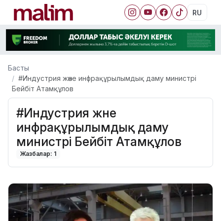
RU
Басты
#Индустрия және инфрақұрылымдық даму министрі
Бейбіт Атамқұлов
#Индустрия және
инфрақұрылымдық даму
министрі Бейбіт Атамқұлов
Жазбалар: 1