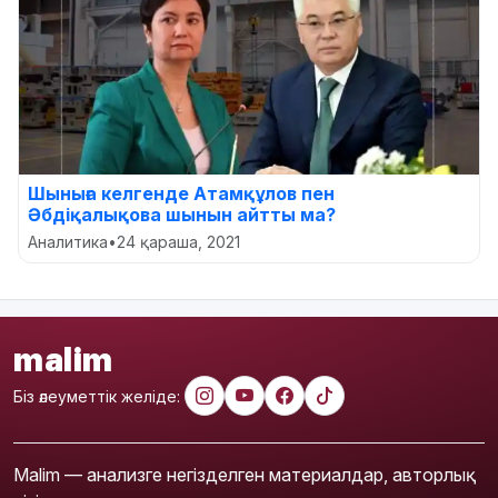
Шыныға келгенде Атамқұлов пен
Әбдіқалықова шынын айтты ма?
Аналитика
•
24 қараша, 2021
malim
Біз әлеуметтік желіде:
Malim — анализге негізделген материалдар, авторлық