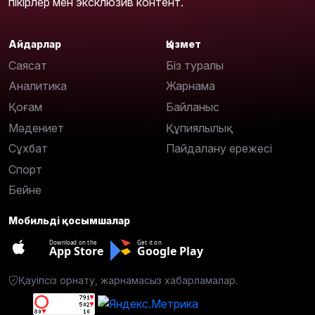
пікірлер мен эксклюзив контент.
Айдарлар
Қызмет
Саясат
Біз туралы
Аналитика
Жарнама
Қоғам
Байланыс
Мәдениет
Құпиялылық
Сұхбат
Пайдалану ережесі
Спорт
Бейне
Мобильді қосымшалар
Download on the
Get it on
App Store
Google Play
Қауіпсіз орнату, жарнамасыз хабарламалар.