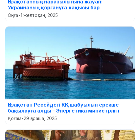
Қазақстанның наразылығына жауап:
Украинаның қорғануға хақысы бар
Оқиға
•
1 желтоқсан, 2025
Қазақстан Ресейдегі КҚК шабуылын ерекше
бақылауға алды – Энергетика министрлігі
Қоғам
•
29 қараша, 2025