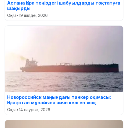
Астана Қара теңіздегі шабуылдарды тоқтатуға
шақырды
Оқиға
•
19 шілде, 2026
Новороссийск маңындағы танкер оқиғасы:
Қазақстан мұнайына зиян келген жоқ
Оқиға
•
14 наурыз, 2026