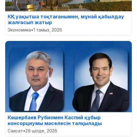
КҚК уақытша тоқтағанымен, мұнай қабылдау
жалғасып жатыр
Экономика
•
1 тамыз, 2026
Көшербаев Рубиомен Каспий құбыр
консорциумы мәселесін талқылады
Саясат
•
29 шілде, 2026