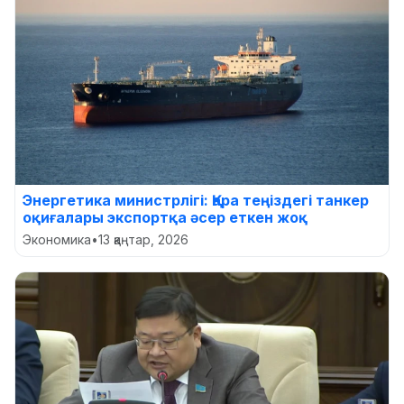
Энергетика министрлігі: Қара теңіздегі танкер
оқиғалары экспортқа әсер еткен жоқ
Экономика
•
13 қаңтар, 2026