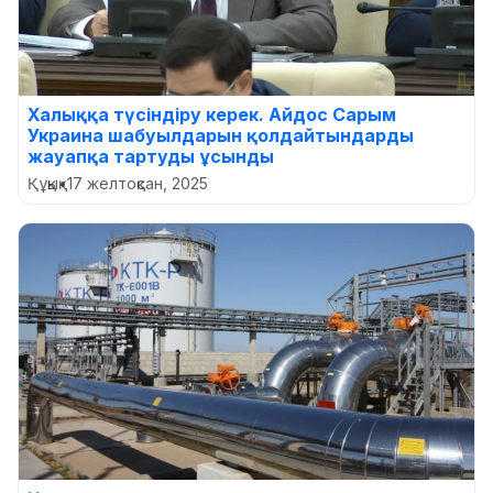
Халыққа түсіндіру керек. Айдос Сарым
Украина шабуылдарын қолдайтындарды
жауапқа тартуды ұсынды
Құқық
•
17 желтоқсан, 2025