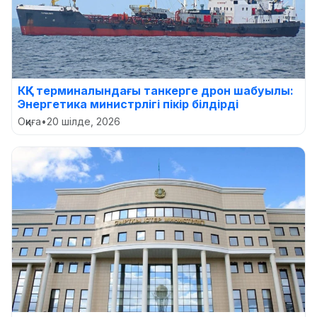
КҚК терминалындағы танкерге дрон шабуылы:
Энергетика министрлігі пікір білдірді
Оқиға
•
20 шілде, 2026