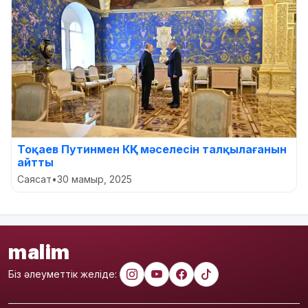
Тоқаев Путинмен КҚК мәселесін талқылағанын
айтты
Саясат
•
30 мамыр, 2025
malim
Біз әлеуметтік желіде: