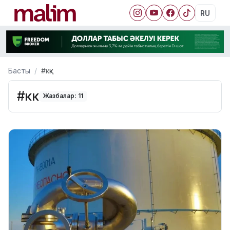
RU
Басты
#кқк
#кқк
Жазбалар: 11