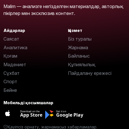
Malim — анализге негізделген материалдар, авторлық
пікірлер мен эксклюзив контент.
Айдарлар
Қызмет
Саясат
Біз туралы
Аналитика
Жарнама
Қоғам
Байланыс
Мәдениет
Құпиялылық
Сұхбат
Пайдалану ережесі
Спорт
Бейне
Мобильді қосымшалар
Download on the
Get it on
App Store
Google Play
Қауіпсіз орнату, жарнамасыз хабарламалар.