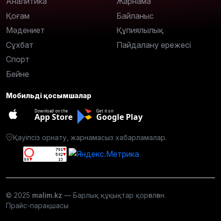
Аналитика
Жарнама
Қоғам
Байланыс
Мәдениет
Құпиялылық
Сұхбат
Пайдалану ережесі
Спорт
Бейне
Мобильді қосымшалар
Download on the
Get it on
App Store
Google Play
Қауіпсіз орнату, жарнамасыз хабарламалар.
© 2025
malim.kz
— Барлық құқықтар қорғалған.
Прайс-парақшасы