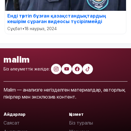
Енді тәртіп бұзған қазақстандықтардың
кешірім сұраған видеосы түсірілмейді
Сұқбат
•
18 наурыз, 2024
malim
Біз әлеуметтік желіде:
Malim — анализге негізделген материалдар, авторлық
пікірлер мен эксклюзив контент.
Айдарлар
Қызмет
Саясат
Біз туралы