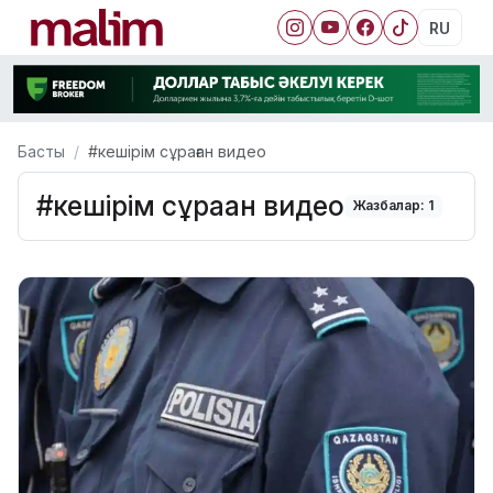
RU
Басты
#кешірім сұраған видео
#кешірім сұраған видео
Жазбалар: 1