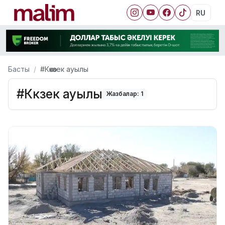
RU
Басты
#Көкөзек ауылы
#Көкөзек ауылы
Жазбалар: 1