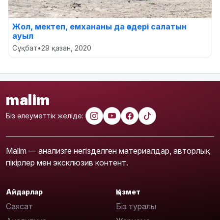
Жол, мектеп, емхананы да өздері салатын
ауыл
Сұқбат
•
29 қазан, 2020
malim
Біз әлеуметтік желіде:
Malim — анализге негізделген материалдар, авторлық
пікірлер мен эксклюзив контент.
Айдарлар
Қызмет
Саясат
Біз туралы