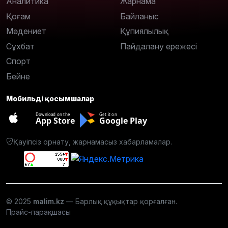
Аналитика
Жарнама
Қоғам
Байланыс
Мәдениет
Құпиялылық
Сұхбат
Пайдалану ережесі
Спорт
Бейне
Мобильді қосымшалар
Download on the
Get it on
App Store
Google Play
Қауіпсіз орнату, жарнамасыз хабарламалар.
© 2025
malim.kz
— Барлық құқықтар қорғалған.
Прайс-парақшасы