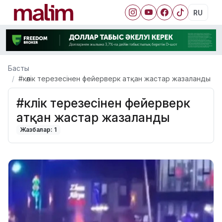
RU
Басты
#көлік терезесінен фейерверк атқан жастар жазаланды
#көлік терезесінен фейерверк
атқан жастар жазаланды
Жазбалар: 1