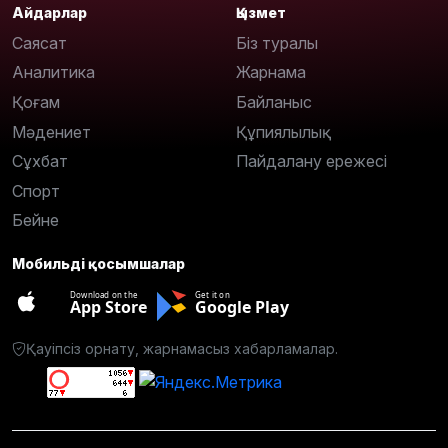
Айдарлар
Қызмет
Саясат
Біз туралы
Аналитика
Жарнама
Қоғам
Байланыс
Мәдениет
Құпиялылық
Сұхбат
Пайдалану ережесі
Спорт
Бейне
Мобильді қосымшалар
Download on the
Get it on
App Store
Google Play
Қауіпсіз орнату, жарнамасыз хабарламалар.