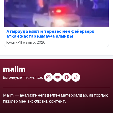
Атырауда көліктің терезесінен фейерверк
атқан жастар қамауға алынды
Құқық
•
11 мамыр, 2026
malim
Біз әлеуметтік желіде:
Malim — анализге негізделген материалдар, авторлық
пікірлер мен эксклюзив контент.