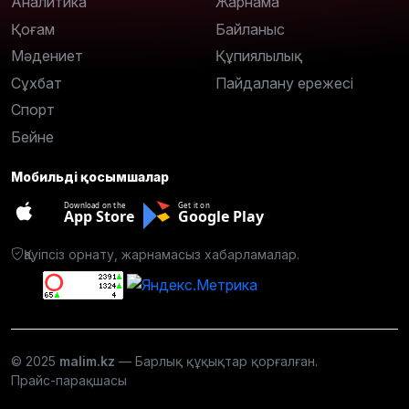
Аналитика
Жарнама
Қоғам
Байланыс
Мәдениет
Құпиялылық
Сұхбат
Пайдалану ережесі
Спорт
Бейне
Мобильді қосымшалар
Download on the
Get it on
App Store
Google Play
Қауіпсіз орнату, жарнамасыз хабарламалар.
© 2025
malim.kz
— Барлық құқықтар қорғалған.
Прайс-парақшасы