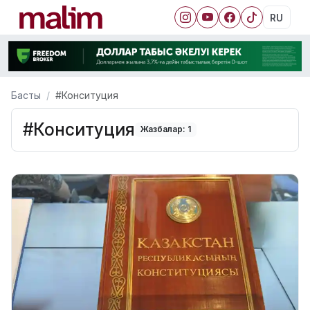
RU
Басты
#Конситуция
#Конситуция
Жазбалар: 1