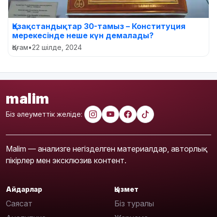
Қазақстандықтар 30-тамыз – Конституция
мерекесінде неше күн демалады?
Қоғам
•
22 шілде, 2024
malim
Біз әлеуметтік желіде:
Malim — анализге негізделген материалдар, авторлық
пікірлер мен эксклюзив контент.
Айдарлар
Қызмет
Саясат
Біз туралы