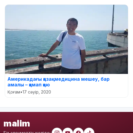
Америкадағы қазақ: медицина мешеу, бар
амалы – қамап қою
Қоғам
•
17 сәуір, 2020
malim
Біз әлеуметтік желіде: