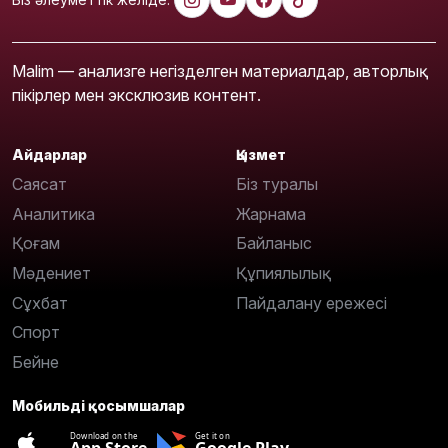
Malim — анализге негізделген материалдар, авторлық
пікірлер мен эксклюзив контент.
Айдарлар
Қызмет
Саясат
Біз туралы
Аналитика
Жарнама
Қоғам
Байланыс
Мәдениет
Құпиялылық
Сұхбат
Пайдалану ережесі
Спорт
Бейне
Мобильді қосымшалар
Download on the
Get it on