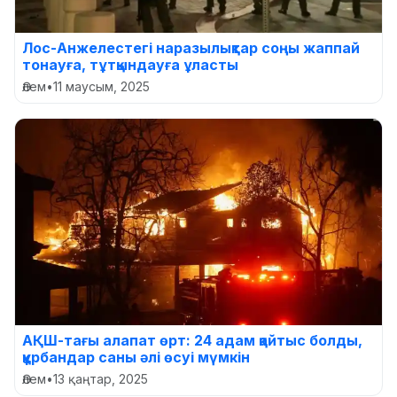
Лос-Анжелестегі наразылықтар соңы жаппай
тонауға, тұтқындауға ұласты
Әлем
•
11 маусым, 2025
АҚШ-тағы алапат өрт: 24 адам қайтыс болды,
құрбандар саны әлі өсуі мүмкін
Әлем
•
13 қаңтар, 2025