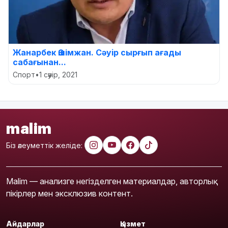
Жанарбек Әшімжан. Сәуiр сырғып ағады
сабағынан...
Спорт
•
1 сәуір, 2021
malim
Біз әлеуметтік желіде:
Malim — анализге негізделген материалдар, авторлық
пікірлер мен эксклюзив контент.
Айдарлар
Қызмет