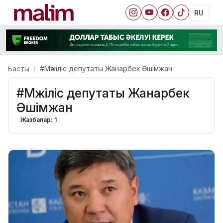
RU
Басты
#Мәжіліс депутаты Жанарбек Әшімжан
#Мәжіліс депутаты Жанарбек
Әшімжан
Жазбалар: 1