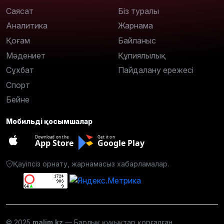
Саясат
Біз туралы
Аналитика
Жарнама
Қоғам
Байланыс
Мәдениет
Құпиялылық
Сұхбат
Пайдалану ережесі
Спорт
Бейне
Мобильді қосымшалар
Download on the
Get it on
App Store
Google Play
Қауіпсіз орнату, жарнамасыз хабарламалар.
© 2025
malim.kz
— Барлық құқықтар қорғалған.