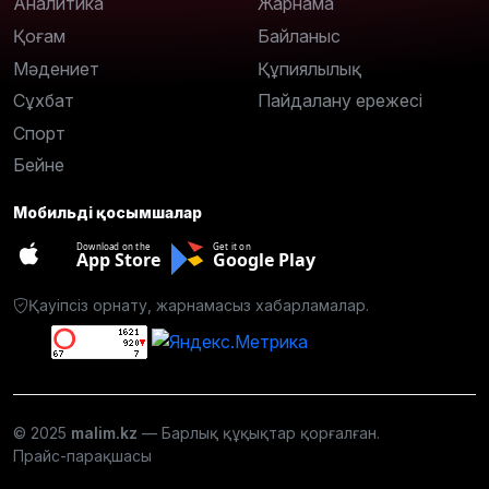
Аналитика
Жарнама
Қоғам
Байланыс
Мәдениет
Құпиялылық
Сұхбат
Пайдалану ережесі
Спорт
Бейне
Мобильді қосымшалар
Download on the
Get it on
App Store
Google Play
Қауіпсіз орнату, жарнамасыз хабарламалар.
© 2025
malim.kz
— Барлық құқықтар қорғалған.
Прайс-парақшасы