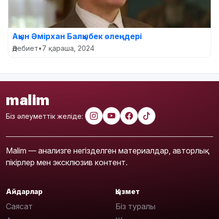
Ақын Әмірхан Балқыбек өлеңдері
Әдебиет
•
7 қараша, 2024
malim
Біз әлеуметтік желіде:
Malim — анализге негізделген материалдар, авторлық
пікірлер мен эксклюзив контент.
Айдарлар
Қызмет
Саясат
Біз туралы