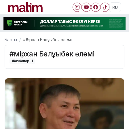
RU
Басты
#Әмірхан Балұыбек әлемі
#Әмірхан Балұыбек әлемі
Жазбалар: 1