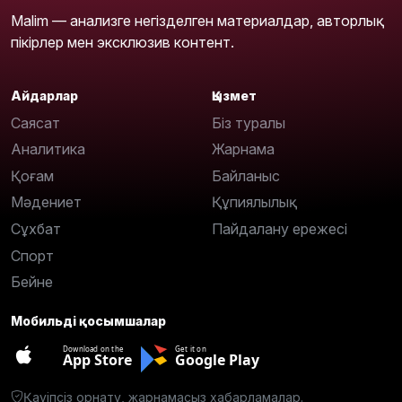
Malim — анализге негізделген материалдар, авторлық
пікірлер мен эксклюзив контент.
Айдарлар
Қызмет
Саясат
Біз туралы
Аналитика
Жарнама
Қоғам
Байланыс
Мәдениет
Құпиялылық
Сұхбат
Пайдалану ережесі
Спорт
Бейне
Мобильді қосымшалар
Download on the
Get it on
App Store
Google Play
Қауіпсіз орнату, жарнамасыз хабарламалар.