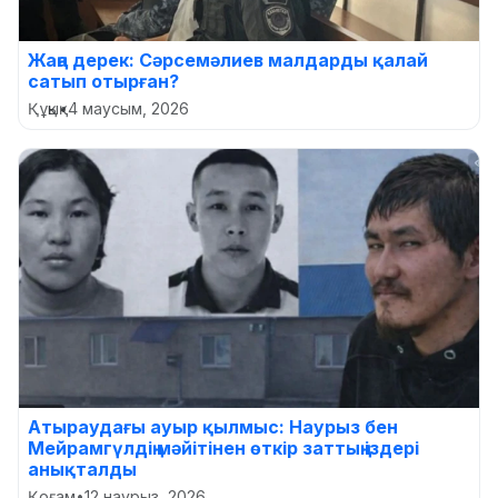
Жаңа дерек: Сәрсемәлиев малдарды қалай
сатып отырған?
Құқық
•
4 маусым, 2026
Атыраудағы ауыр қылмыс: Наурыз бен
Мейрамгүлдің мәйітінен өткір заттың іздері
анықталды
Қоғам
•
12 наурыз, 2026