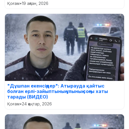
Қоғам
•
19 ақпан, 2026
"Дұшпан екенсіңдер": Атырауда қайтыс
болған ерлі-зайыптының ұлының соңғы хаты
тарады (ВИДЕО)
Қоғам
•
24 қаңтар, 2026