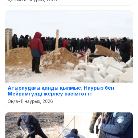
Атыраудағы қанды қылмыс. Наурыз бен
Мейрамгүлді жерлеу рәсімі өтті
Оқиға
•
11 наурыз, 2026