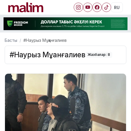
RU
Басты
#Наурыз Мұқанғалиев
#Наурыз Мұқанғалиев
Жазбалар: 8