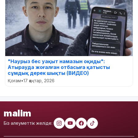
"Наурыз бес уақыт намазын оқиды":
Атырауда жоғалған отбасыға қатысты
сұмдық дерек шықты (ВИДЕО)
Қоғам
•
17 қаңтар, 2026
malim
Біз әлеуметтік желіде: