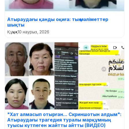
Атыраудағы қанды оқиға: тың мәліметтер
шықты
Құқық
•
10 наурыз, 2026
"Хат алмасып отырған... Скриншотын алдым":
Атыраудағы трагедия туралы марқұмның
туысы күтпеген жайтты айтты (ВИДЕО)