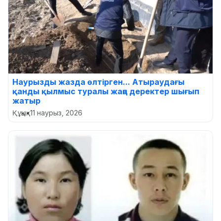
Наурызды жазда өлтірген... Атыраудағы
қанды қылмыс туралы жаңа деректер шығып
жатыр
Құқық
•
11 наурыз, 2026