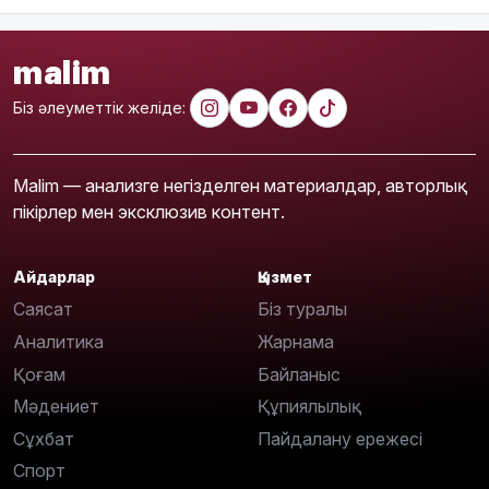
malim
Біз әлеуметтік желіде:
Malim — анализге негізделген материалдар, авторлық
пікірлер мен эксклюзив контент.
Айдарлар
Қызмет
Саясат
Біз туралы
Аналитика
Жарнама
Қоғам
Байланыс
Мәдениет
Құпиялылық
Сұхбат
Пайдалану ережесі
Спорт