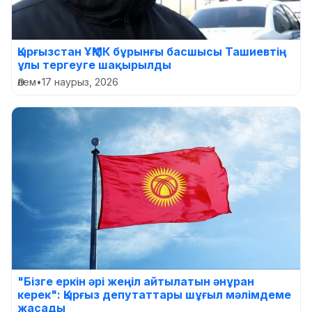
Қырғызстан ҰҚМК бұрынғы басшысы Ташиевтің
ұлы тергеуге шақырылды
Әлем
•
17 наурыз, 2026
"Бізге еркін әрі жеңіл айтылатын әнұран
керек": Қырғыз депутаттары шұғыл мәлімдеме
жасады