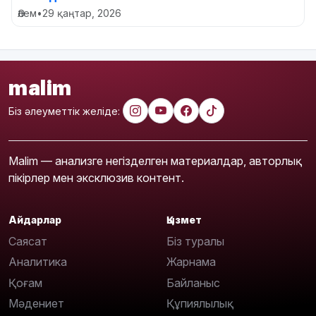
Әлем
•
29 қаңтар, 2026
malim
Біз әлеуметтік желіде:
Malim — анализге негізделген материалдар, авторлық
пікірлер мен эксклюзив контент.
Айдарлар
Қызмет
Саясат
Біз туралы
Аналитика
Жарнама
Қоғам
Байланыс
Мәдениет
Құпиялылық