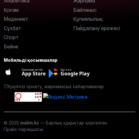
Аналитика
Жарнама
Қоғам
Байланыс
Мәдениет
Құпиялылық
Сұхбат
Пайдалану ережесі
Спорт
Бейне
Мобильді қосымшалар
Download on the
Get it on
App Store
Google Play
Қауіпсіз орнату, жарнамасыз хабарламалар.
© 2025
malim.kz
— Барлық құқықтар қорғалған.
Прайс-парақшасы