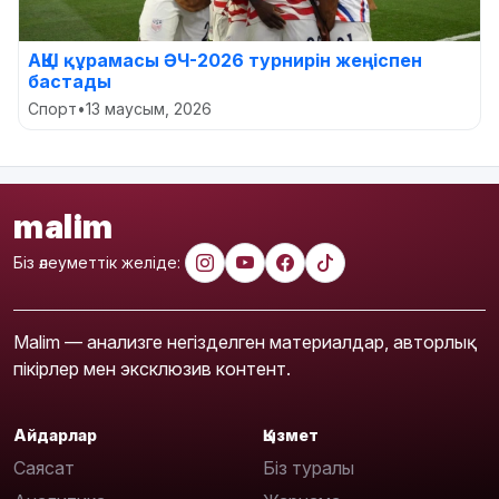
АҚШ құрамасы ӘЧ-2026 турнирін жеңіспен
бастады
Спорт
•
13 маусым, 2026
malim
Біз әлеуметтік желіде:
Malim — анализге негізделген материалдар, авторлық
пікірлер мен эксклюзив контент.
Айдарлар
Қызмет
Саясат
Біз туралы