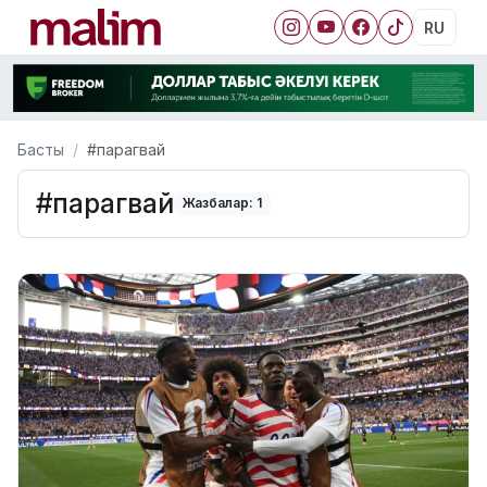
RU
Басты
#парагвай
#парагвай
Жазбалар: 1