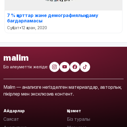
7 % қарттар және демографиялық даму
бағдарламасы
Сұқбат
•
12 қазан, 2020
malim
Біз әлеуметтік желіде:
Malim — анализге негізделген материалдар, авторлық
пікірлер мен эксклюзив контент.
Айдарлар
Қызмет
Саясат
Біз туралы