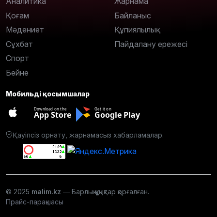
Аналитика
Жарнама
Қоғам
Байланыс
Мәдениет
Құпиялылық
Сұхбат
Пайдалану ережесі
Спорт
Бейне
Мобильді қосымшалар
Download on the
Get it on
App Store
Google Play
Қауіпсіз орнату, жарнамасыз хабарламалар.
© 2025
malim.kz
— Барлық құқықтар қорғалған.
Прайс-парақшасы