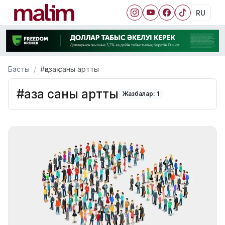
RU
Басты
#қазақ саны артты
#қазақ саны артты
Жазбалар: 1