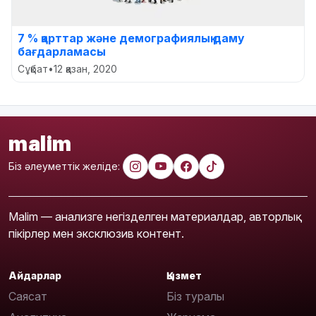
7 % қарттар және демографиялық даму
бағдарламасы
Сұқбат
•
12 қазан, 2020
malim
Біз әлеуметтік желіде:
Malim — анализге негізделген материалдар, авторлық
пікірлер мен эксклюзив контент.
Айдарлар
Қызмет
Саясат
Біз туралы