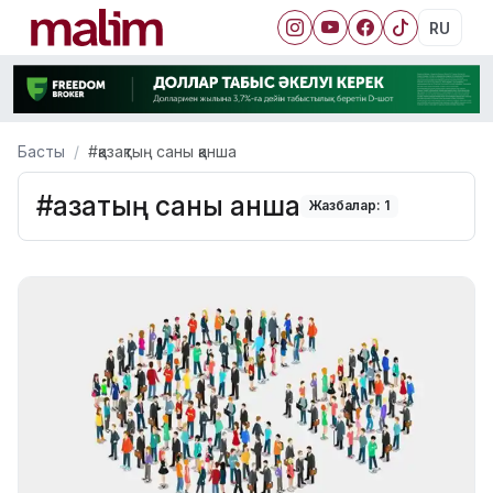
RU
Басты
#қазақтың саны қанша
#қазақтың саны қанша
Жазбалар: 1