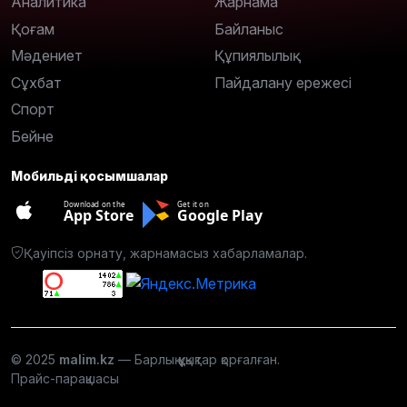
Аналитика
Жарнама
Қоғам
Байланыс
Мәдениет
Құпиялылық
Сұхбат
Пайдалану ережесі
Спорт
Бейне
Мобильді қосымшалар
Download on the
Get it on
App Store
Google Play
Қауіпсіз орнату, жарнамасыз хабарламалар.
© 2025
malim.kz
— Барлық құқықтар қорғалған.
Прайс-парақшасы