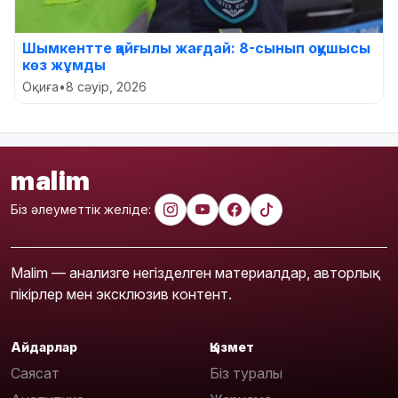
Шымкентте қайғылы жағдай: 8-сынып оқушысы
көз жұмды
Оқиға
•
8 сәуір, 2026
malim
Біз әлеуметтік желіде:
Malim — анализге негізделген материалдар, авторлық
пікірлер мен эксклюзив контент.
Айдарлар
Қызмет
Саясат
Біз туралы