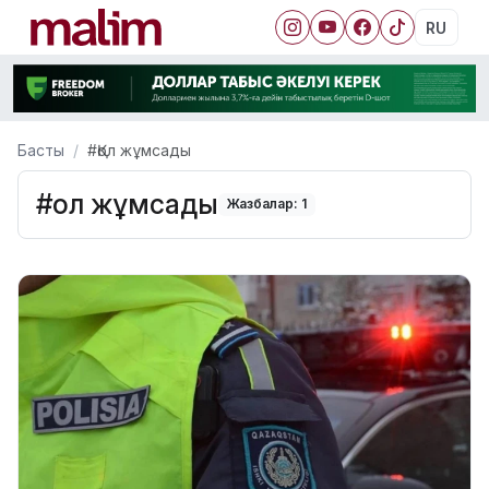
RU
Басты
#Қол жұмсады
#Қол жұмсады
Жазбалар: 1