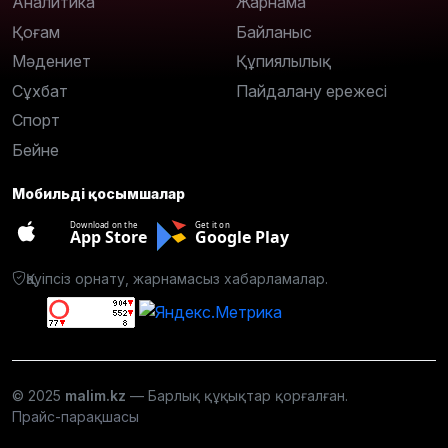
Аналитика
Жарнама
Қоғам
Байланыс
Мәдениет
Құпиялылық
Сұхбат
Пайдалану ережесі
Спорт
Бейне
Мобильді қосымшалар
Download on the
Get it on
App Store
Google Play
Қауіпсіз орнату, жарнамасыз хабарламалар.
© 2025
malim.kz
— Барлық құқықтар қорғалған.
Прайс-парақшасы