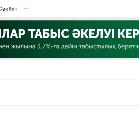
Сұқбат