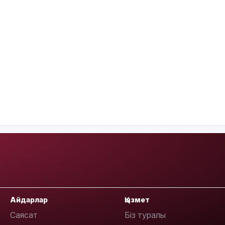
Айдарлар
Қызмет
Саясат
Біз туралы