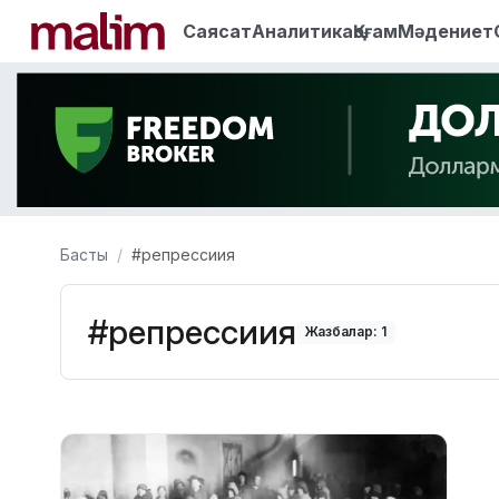
Саясат
Аналитика
Қоғам
Мәдениет
Басты
#репрессиия
#репрессиия
Жазбалар: 1