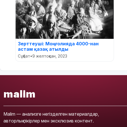
Зерттеуші: Моңғолияда 4000-нан
астам қазақ атылды
Сұқбат
•
9 желтоқсан, 2023
malim
Malim — анализге негізделген материалдар,
авторлық пікірлер мен эксклюзив контент.