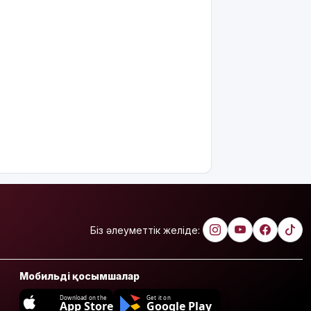
Біз әлеуметтік желіде:
Мобильді қосымшалар
Download on the
Get it on
App Store
Google Play