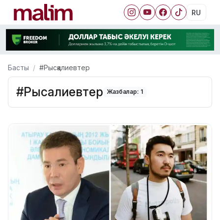
RU
Басты
#Рысқалиевтер
#Рысқалиевтер
Жазбалар: 1