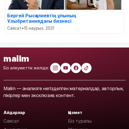
Бергей Рысқалиевтің ұлының
Ұлыбританиядағы бизнесі
Саясат
•
15 наурыз, 2021
malim
Біз әлеуметтік желіде:
Malim — анализге негізделген материалдар, авторлық
пікірлер мен эксклюзив контент.
Айдарлар
Қызмет
Саясат
Біз туралы