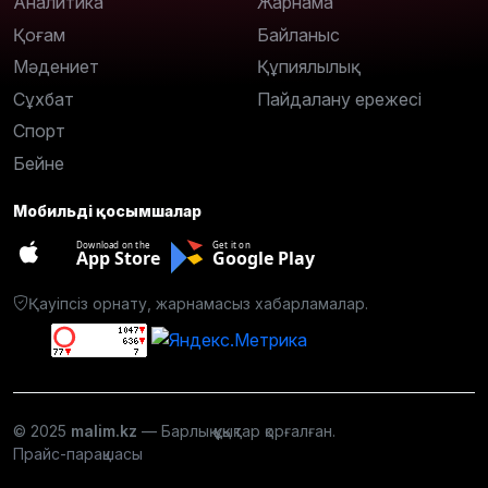
Аналитика
Жарнама
Қоғам
Байланыс
Мәдениет
Құпиялылық
Сұхбат
Пайдалану ережесі
Спорт
Бейне
Мобильді қосымшалар
Download on the
Get it on
App Store
Google Play
Қауіпсіз орнату, жарнамасыз хабарламалар.
© 2025
malim.kz
— Барлық құқықтар қорғалған.
Прайс-парақшасы