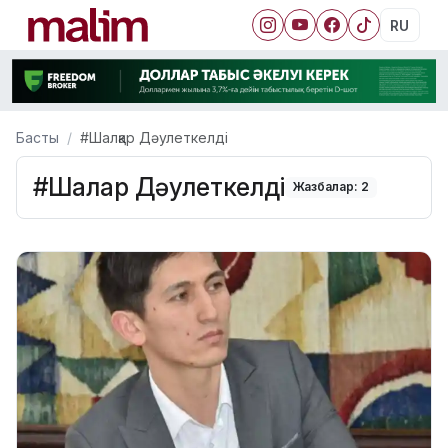
RU
Басты
#Шалқар Дәулеткелді
#Шалқар Дәулеткелді
Жазбалар: 2