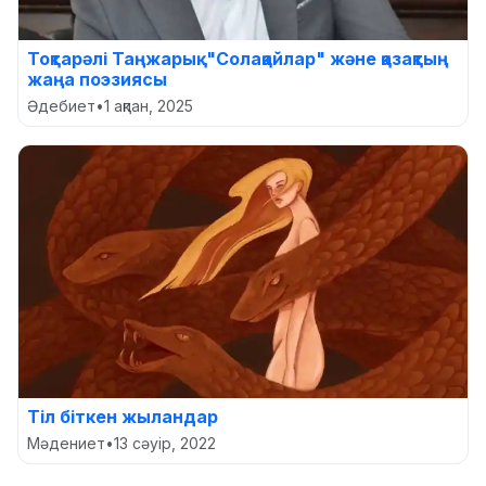
Тоқтарәлі Таңжарық. "Солақайлар" және қазақтың
жаңа поэзиясы
Әдебиет
•
1 ақпан, 2025
Тіл біткен жыландар
Мәдениет
•
13 сәуір, 2022