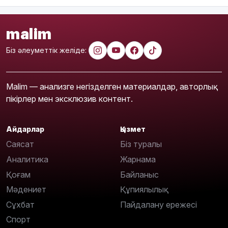
malim
Біз әлеуметтік желіде:
Malim — анализге негізделген материалдар, авторлық
пікірлер мен эксклюзив контент.
Айдарлар
Қызмет
Саясат
Біз туралы
Аналитика
Жарнама
Қоғам
Байланыс
Мәдениет
Құпиялылық
Сұхбат
Пайдалану ережесі
Спорт