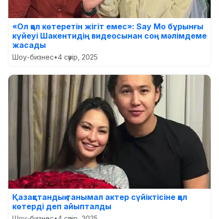
«Ол қол көтеретін жігіт емес»: Say Mo бұрынғы
күйеуі Шакентидің видеосынан соң мәлімдеме
жасады
Шоу-бизнес
•
4 сәуір, 2025
Қазақстандық танымал актер сүйіктісіне қол
көтерді деп айыпталды
Шоу-бизнес
•
4 сәуір, 2025