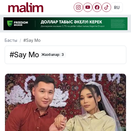
RU
Басты
#Say Mo
#Say Mo
Жазбалар: 3