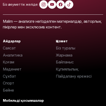
Біз әлеуметтік желіде:
Malim — анализге негізделген материалдар, авторлық
пікірлер мен эксклюзив контент.
Айдарлар
Қызмет
Саясат
Біз туралы
Аналитика
Жарнама
Қоғам
Байланыс
Мәдениет
Құпиялылық
Сұхбат
Пайдалану ережесі
Спорт
Бейне
Мобильді қосымшалар