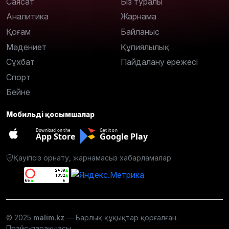
Саясат
Біз туралы
Аналитика
Жарнама
Қоғам
Байланыс
Мәдениет
Құпиялылық
Сұхбат
Пайдалану ережесі
Спорт
Бейне
Мобильді қосымшалар
Download on the
Get it on
App Store
Google Play
Қауіпсіз орнату, жарнамасыз хабарламалар.
© 2025
malim.kz
— Барлық құқықтар қорғалған.
Прайс-парақшасы