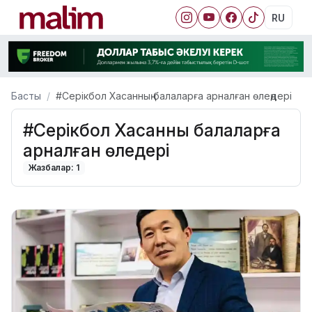
RU
Басты
#Серікбол Хасанның балаларға арналған өлеңдері
#Серікбол Хасанның балаларға
арналған өлеңдері
Жазбалар: 1