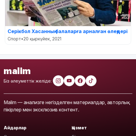
Серікбол Хасанның балаларға арналған өлеңдері
Спорт
•
20 қыркүйек, 2021
malim
Біз әлеуметтік желіде:
Malim — анализге негізделген материалдар, авторлық
пікірлер мен эксклюзив контент.
Айдарлар
Қызмет