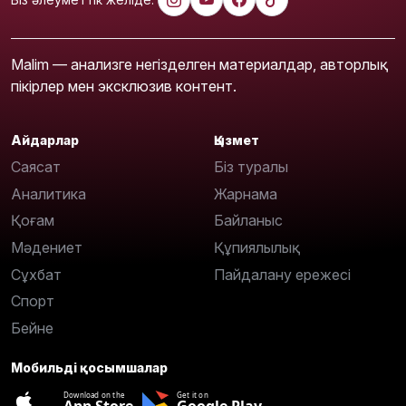
Malim — анализге негізделген материалдар, авторлық
пікірлер мен эксклюзив контент.
Айдарлар
Қызмет
Саясат
Біз туралы
Аналитика
Жарнама
Қоғам
Байланыс
Мәдениет
Құпиялылық
Сұхбат
Пайдалану ережесі
Спорт
Бейне
Мобильді қосымшалар
Download on the
Get it on