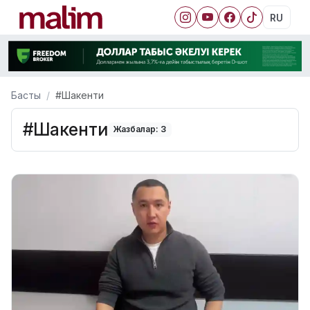
RU
Басты
#Шакенти
#Шакенти
Жазбалар: 3