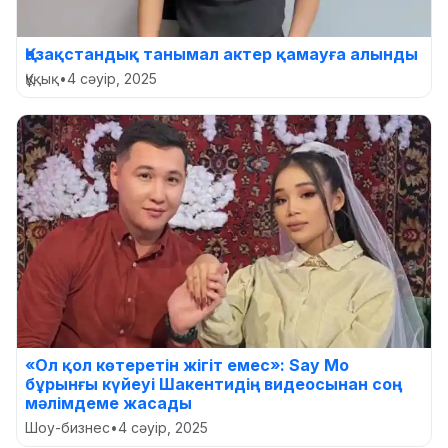
Қазақстандық танымал актер қамауға алынды
Құқық
•
4 сәуір, 2025
«Ол қол көтеретін жігіт емес»: Say Mo
бұрынғы күйеуі Шакентидің видеосынан соң
мәлімдеме жасады
Шоу-бизнес
•
4 сәуір, 2025