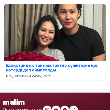
Қазақстандық танымал актер сүйіктісіне қол
көтерді деп айыпталды
Шоу-бизнес
•
4 сәуір, 2025
malim
Біз әлеуметтік желіде: