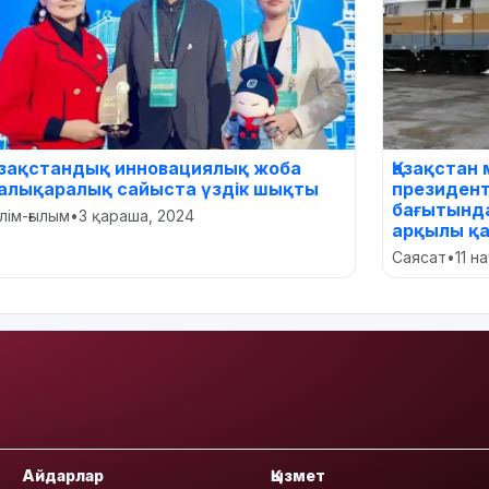
азақстандық инновациялық жоба
Қазақстан
алықаралық сайыста үздік шықты
президент
бағытында
ілім-ғылым
•
3 қараша, 2024
арқылы қ
Саясат
•
11 н
Айдарлар
Қызмет