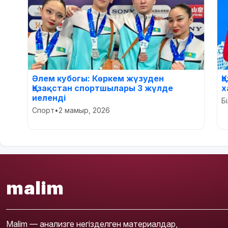
Әлем кубогы: Көркем жүзуден
Қ
Қазақстан спортшылары 3 жүлде
х
иеленді
Б
Спорт
•
2 мамыр, 2026
malim
Malim — анализге негізделген материалдар,