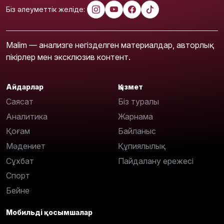
Біз әлеуметтік желіде:
Malim — анализге негізделген материалдар, авторлық
пікірлер мен эксклюзив контент.
Айдарлар
Қызмет
Саясат
Біз туралы
Аналитика
Жарнама
Қоғам
Байланыс
Мәдениет
Құпиялылық
Сұхбат
Пайдалану ережесі
Спорт
Бейне
Мобильді қосымшалар