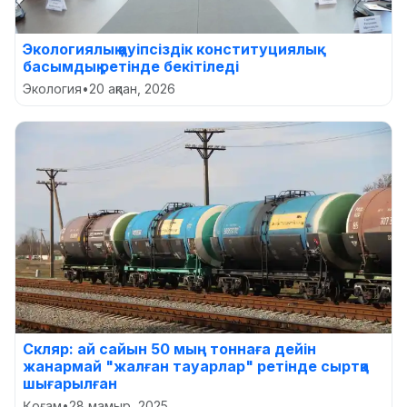
Экологиялық қауіпсіздік конституциялық
басымдық ретінде бекітіледі
Экология
•
20 ақпан, 2026
Скляр: ай сайын 50 мың тоннаға дейін
жанармай "жалған тауарлар" ретінде сыртқа
шығарылған
Қоғам
•
28 мамыр, 2025