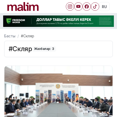
RU
Басты
#Скляр
#Скляр
Жазбалар: 3