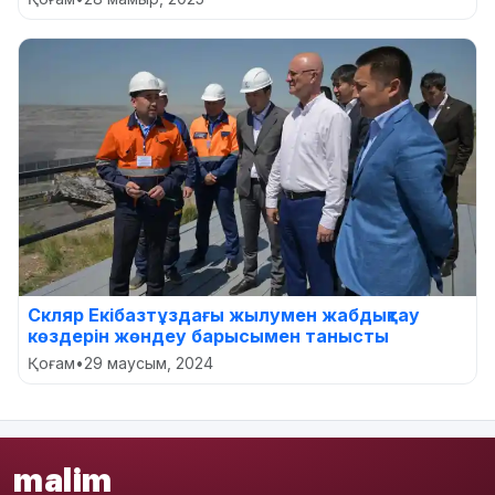
Скляр Екібазтұздағы жылумен жабдықтау
көздерін жөндеу барысымен танысты
Қоғам
•
29 маусым, 2024
malim