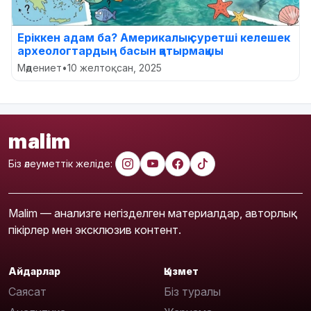
Еріккен адам ба? Америкалық суретші келешек
археологтардың басын қатырмақшы
Мәдениет
•
10 желтоқсан, 2025
malim
Біз әлеуметтік желіде:
Malim — анализге негізделген материалдар, авторлық
пікірлер мен эксклюзив контент.
Айдарлар
Қызмет
Саясат
Біз туралы