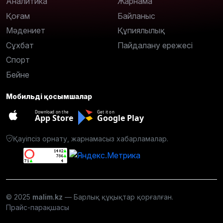
Аналитика
Жарнама
Қоғам
Байланыс
Мәдениет
Құпиялылық
Сұхбат
Пайдалану ережесі
Спорт
Бейне
Мобильді қосымшалар
Download on the
Get it on
App Store
Google Play
Қауіпсіз орнату, жарнамасыз хабарламалар.
© 2025
malim.kz
— Барлық құқықтар қорғалған.
Прайс-парақшасы