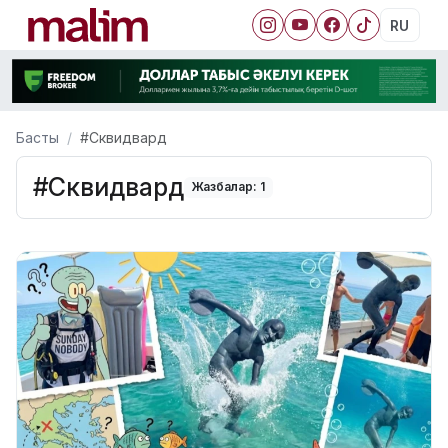
RU
Басты
#Сквидвард
#Сквидвард
Жазбалар: 1