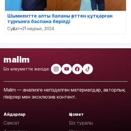
Шымкентте алты баланы өрттен құтқарған
тұрғынға баспана берілді
Сұқбат
•
21 наурыз, 2024
malim
Біз әлеуметтік желіде:
Malim — анализге негізделген материалдар, авторлық
пікірлер мен эксклюзив контент.
Айдарлар
Қызмет
Саясат
Біз туралы