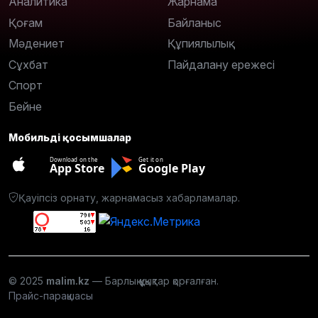
Аналитика
Жарнама
Қоғам
Байланыс
Мәдениет
Құпиялылық
Сұхбат
Пайдалану ережесі
Спорт
Бейне
Мобильді қосымшалар
Download on the
Get it on
App Store
Google Play
Қауіпсіз орнату, жарнамасыз хабарламалар.
© 2025
malim.kz
— Барлық құқықтар қорғалған.
Прайс-парақшасы