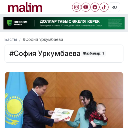
RU
Басты
#София Уркумбаева
#София Уркумбаева
Жазбалар: 1