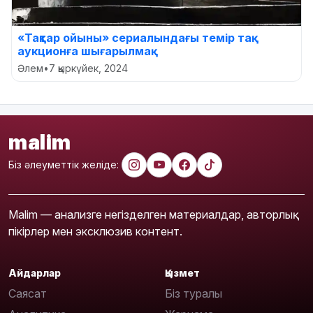
«Тақтар ойыны» сериалындағы темір тақ
аукционға шығарылмақ
Әлем
•
7 қыркүйек, 2024
malim
Біз әлеуметтік желіде:
Malim — анализге негізделген материалдар, авторлық
пікірлер мен эксклюзив контент.
Айдарлар
Қызмет
Саясат
Біз туралы