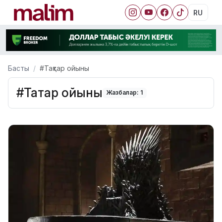
RU
Басты
#Тақтар ойыны
#Тақтар ойыны
Жазбалар: 1