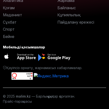
Аналитика
Жарнама
Қоғам
Байланыс
Мәдениет
Құпиялылық
Сұхбат
Пайдалану ережесі
Спорт
Бейне
Мобильді қосымшалар
Download on the
Get it on
App Store
Google Play
Қауіпсіз орнату, жарнамасыз хабарламалар.
© 2025
malim.kz
— Барлық құқықтар қорғалған.
Прайс-парақшасы