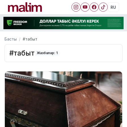
RU
Басты
#табыт
#табыт
Жазбалар: 1