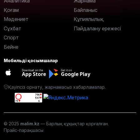
Аналитика
Жарнама
Қоғам
Байланыс
Мәдениет
Құпиялылық
Сұхбат
Пайдалану ережесі
Спорт
Бейне
Мобильді қосымшалар
Download on the
Get it on
App Store
Google Play
Қауіпсіз орнату, жарнамасыз хабарламалар.
© 2025
malim.kz
— Барлық құқықтар қорғалған.
Прайс-парақшасы