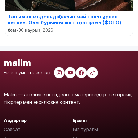
Танымал модельдің басын мәйітінен ұрлап
кеткен: Оны бұрынғы жігіті өлтірген (ФОТО)
Әлем
•
30 наурыз, 2026
malim
Біз әлеуметтік желіде:
Malim — анализге негізделген материалдар, авторлық
пікірлер мен эксклюзив контент.
Айдарлар
Қызмет
Саясат
Біз туралы