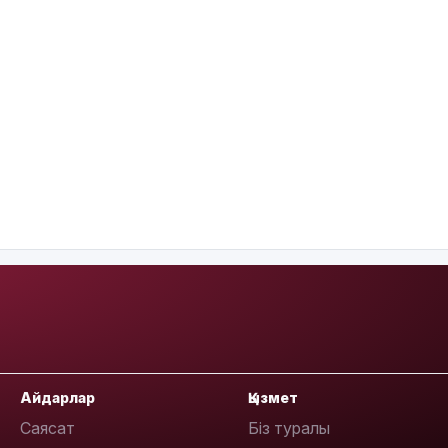
Айдарлар
Қызмет
Саясат
Біз туралы