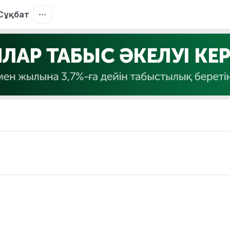
Сұқбат