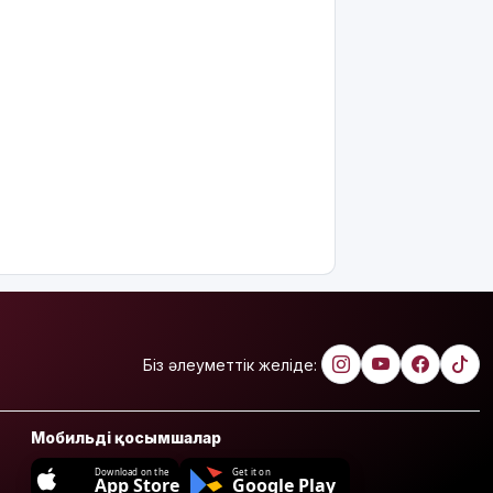
Біз әлеуметтік желіде:
Мобильді қосымшалар
Download on the
Get it on
App Store
Google Play