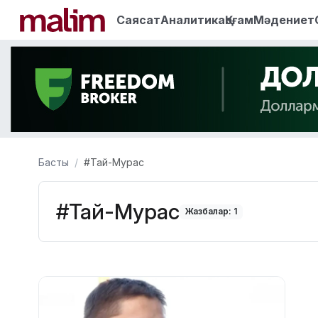
Саясат
Аналитика
Қоғам
Мәдениет
Басты
#Тай-Мурас
#Тай-Мурас
Жазбалар: 1