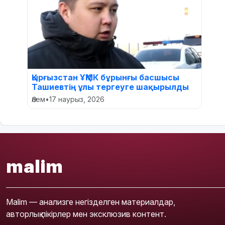
Қырғызстан ҰҚМК бұрынғы басшысы
Ташиевтің ұлы тергеуге шақырылды
Әлем
•
17 наурыз, 2026
malim
Malim — анализге негізделген материалдар,
авторлық пікірлер мен эксклюзив контент.