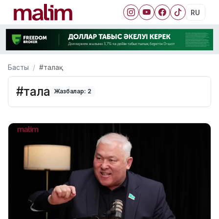
RU
Басты
#талақ
#талақ
Жазбалар: 2