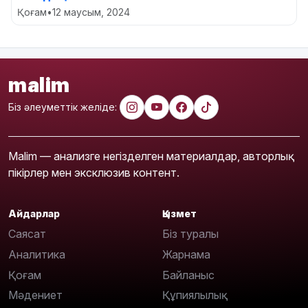
Қоғам
•
12 маусым, 2024
malim
Біз әлеуметтік желіде:
Malim — анализге негізделген материалдар, авторлық
пікірлер мен эксклюзив контент.
Айдарлар
Қызмет
Саясат
Біз туралы
Аналитика
Жарнама
Қоғам
Байланыс
Мәдениет
Құпиялылық