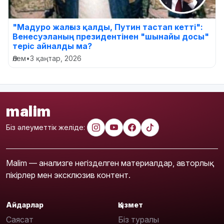
"Мадуро жалғыз қалды, Путин тастап кетті":
Венесуэланың президентінен "шынайы досы"
теріс айналды ма?
Әлем
•
3 қаңтар, 2026
malim
Біз әлеуметтік желіде:
Malim — анализге негізделген материалдар, авторлық
пікірлер мен эксклюзив контент.
Айдарлар
Қызмет
Саясат
Біз туралы