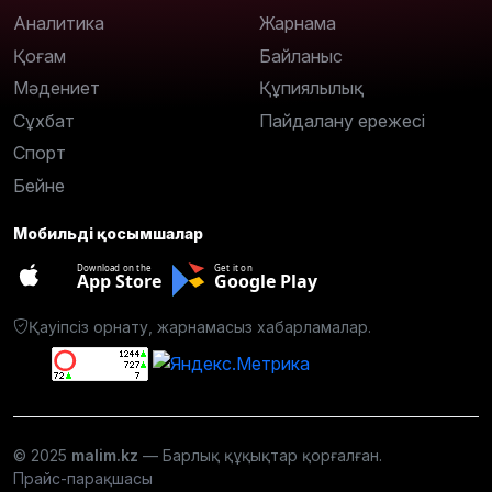
Аналитика
Жарнама
Қоғам
Байланыс
Мәдениет
Құпиялылық
Сұхбат
Пайдалану ережесі
Спорт
Бейне
Мобильді қосымшалар
Download on the
Get it on
App Store
Google Play
Қауіпсіз орнату, жарнамасыз хабарламалар.
© 2025
malim.kz
— Барлық құқықтар қорғалған.
Прайс-парақшасы