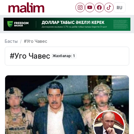
RU
Басты
#Уго Чавес
#Уго Чавес
Жазбалар: 1