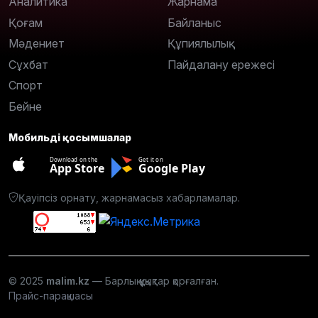
Аналитика
Жарнама
Қоғам
Байланыс
Мәдениет
Құпиялылық
Сұхбат
Пайдалану ережесі
Спорт
Бейне
Мобильді қосымшалар
Download on the
Get it on
App Store
Google Play
Қауіпсіз орнату, жарнамасыз хабарламалар.
© 2025
malim.kz
— Барлық құқықтар қорғалған.
Прайс-парақшасы