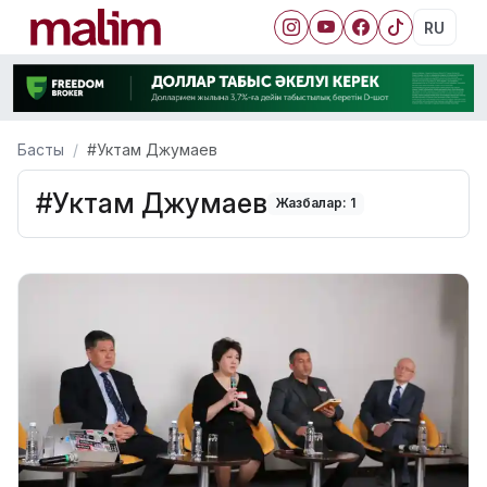
RU
Басты
#Уктам Джумаев
#Уктам Джумаев
Жазбалар: 1