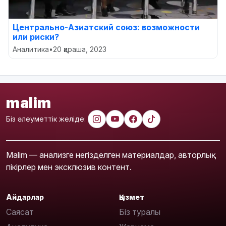
Центрально-Азиатский союз: возможности
или риски?
Аналитика
•
20 қараша, 2023
malim
Біз әлеуметтік желіде:
Malim — анализге негізделген материалдар, авторлық
пікірлер мен эксклюзив контент.
Айдарлар
Қызмет
Саясат
Біз туралы